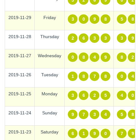
5
2
6
9
0
2
2019-11-29
Friday
3
0
9
8
5
8
2019-11-28
Thursday
2
6
3
3
3
9
2019-11-27
Wednesday
0
8
4
9
8
2
2019-11-26
Tuesday
1
8
7
8
0
4
2019-11-25
Monday
3
6
2
5
4
0
2019-11-24
Sunday
9
7
3
4
5
8
2019-11-23
Saturday
6
1
9
0
7
9